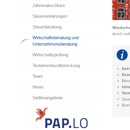
Jahresabschluss
Steuererklärungen
Steuerberatung
Wiederhe
durch ind
Wirtschaftsberatung und
Unternehmensberatung
Wirtschaftsprüfung
Testamentsvollstreckung
bet
Exi
Team
Bera
News
Unt
Ver
Stellenangebote
Qual
Bra