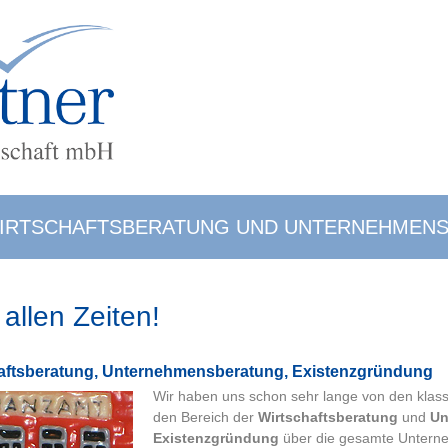
IRTSCHAFTSBERATUNG UND UNTERNEHMEN
allen Zeiten!
afts­be­ra­tung, Un­ter­neh­mens­be­ra­tung, Existenzgründung
Wir haben uns schon sehr lange von den klas
den Bereich der
Wirtschaftsberatung
und
Un
Existenzgründung
über die gesamte Unterne